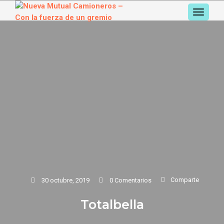
TOGGL
NAVIGA
Comparte
30 octubre, 2019
0 Comentarios
Totalbella