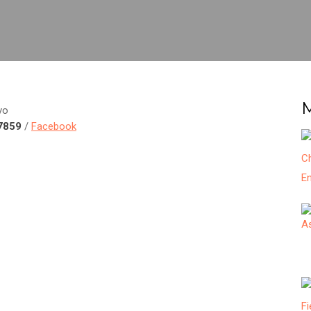
vo
77859
/
Facebook