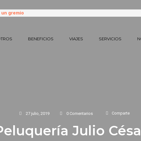
TROS
BENEFICIOS
VIAJES
SERVICIOS
N
Comparte
27 julio, 2019
0 Comentarios
Peluquería Julio Césa