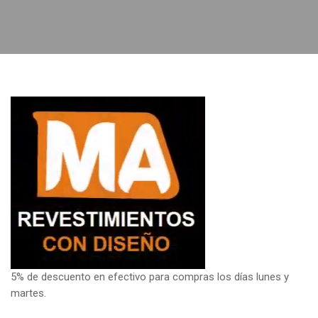
5% de descuento en efectivo para compras los días lunes y
martes.