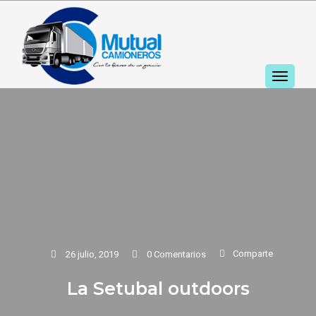
TOGGL
NAVIGA
Comparte
26 julio, 2019
0 Comentarios
La Setubal outdoors